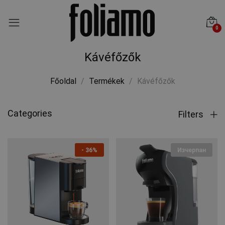
0
Kávéfőzők
Főoldal
Termékek
Kávéfőzők
Categories
Filters
-
36%
Изчерпан