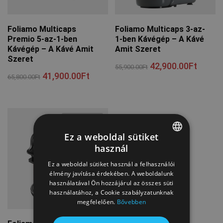
Foliamo Multicaps
Foliamo Multicaps 3-az-
Premio 5-az-1-ben
1-ben Kávégép – A Kávé
Kávégép – A Kávé Amit
Amit Szeret
Szeret
42,900.00
Ft
55,900.00
Ft
41,900.00
Ft
65,800.00
Ft
Изчерпан
Ez a weboldal sütiket
használ
ENGLISH
Ez a weboldal sütiket használ a felhasználói
BULGARIAN
élmény javítása érdekében. A weboldalunk
használatával Ön hozzájárul az összes süti
CROATIAN
használatához, a Cookie szabályzatunknak
megfelelően.
Bővebben
CZECH
GREEK