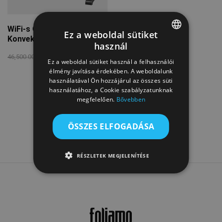
WiFi-s Okos Üvegpanel
Ez a weboldal sütiket
Konvektor 2000W
használ
ENGLISH
29,950.00
Ft
46,500.00
Ft
Ez a weboldal sütiket használ a felhasználói
BULGARIAN
élmény javítása érdekében. A weboldalunk
használatával Ön hozzájárul az összes süti
CROATIAN
használatához, a Cookie szabályzatunknak
megfelelően.
Bővebben
CZECH
GREEK
ÖSSZES ELFOGADÁSA
HUNGARIAN
SLOVAK
RÉSZLETEK MEGJELENÍTÉSE
SLOVENIAN
POLISH
PORTUGUESE
ROMANIAN